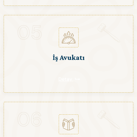
05
İş Avukatı
Detay
06